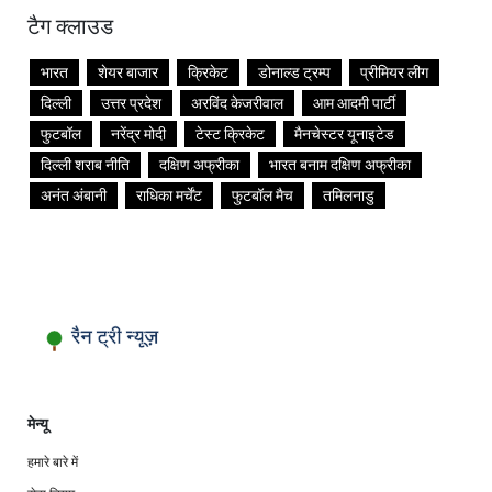
टैग क्लाउड
भारत
शेयर बाजार
क्रिकेट
डोनाल्ड ट्रम्प
प्रीमियर लीग
दिल्ली
उत्तर प्रदेश
अरविंद केजरीवाल
आम आदमी पार्टी
फुटबॉल
नरेंद्र मोदी
टेस्ट क्रिकेट
मैनचेस्टर यूनाइटेड
दिल्ली शराब नीति
दक्षिण अफ्रीका
भारत बनाम दक्षिण अफ्रीका
अनंत अंबानी
राधिका मर्चेंट
फुटबॉल मैच
तमिलनाडु
मेन्यू
हमारे बारे में