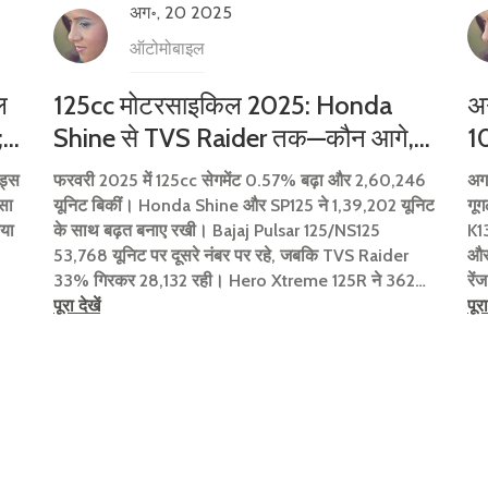
अग॰, 20 2025
ऑटोमोबाइल
ल
125cc मोटरसाइकिल 2025: Honda
अग
;
Shine से TVS Raider तक—कौन आगे,
1
कितनी कीमत, कैसी परफॉर्मेंस
K1
लड्स
फरवरी 2025 में 125cc सेगमेंट 0.57% बढ़ा और 2,60,246
अगस
्सा
यूनिट बिकीं। Honda Shine और SP125 ने 1,39,202 यूनिट
गू
िया
के साथ बढ़त बनाए रखी। Bajaj Pulsar 125/NS125
K13
53,768 यूनिट पर दूसरे नंबर पर रहे, जबकि TVS Raider
और 
33% गिरकर 28,132 रही। Hero Xtreme 125R ने 362%
रें
ीं
उछाल दिखाया। KTM 25 यूनिट पर सिमटी। कीमतें 70,611
पूरा देखें
पूरा
से 1.22 लाख तक फैलीं।