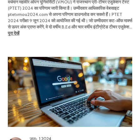
वर्धमान महावीर ओपन यूनिवर्सिटी (VMOU) ने राजस्थान प्री-टीचर एजुकेशन टेस्ट
(PTET) 2024 का परिणाम जारी किया है। उम्मीदवार आधिकारिक वेबसाइट
ptetvmou2024.com से अपना परिणाम डाउनलोड कर सकते हैं। PTET
2024 परीक्षा 9 जून 2024 को आयोजित की गई थी। जो उम्मीदवार कट-ऑफ मार्क्स
से ऊपर अंक प्राप्त करेंगे, वे दो वर्षीय B.Ed और चार वर्षीय इंटीग्रेटेड टीचर एजुकेशन
कार्यक्रमों में प्रवेश के लिए पात्र होंगे।
पूरा देखें
जुल॰, 1 2024