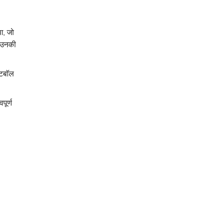
ा, जो
। उनकी
ुटबॉल
पूर्ण