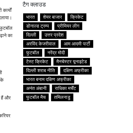
टैग क्लाउड
कार्यों
भारत
शेयर बाजार
क्रिकेट
 दिलाया।
डोनाल्ड ट्रम्प
प्रीमियर लीग
ई फुटबॉल
दिल्ली
उत्तर प्रदेश
़ाने का
अरविंद केजरीवाल
आम आदमी पार्टी
फुटबॉल
नरेंद्र मोदी
टेस्ट क्रिकेट
मैनचेस्टर यूनाइटेड
दिल्ली शराब नीति
दक्षिण अफ्रीका
नी
भारत बनाम दक्षिण अफ्रीका
नके
अनंत अंबानी
राधिका मर्चेंट
फुटबॉल मैच
तमिलनाडु
 हैं और
 करियर