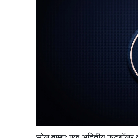
सोल बाम्बा: एक अद्वितीय फुटबॉलर