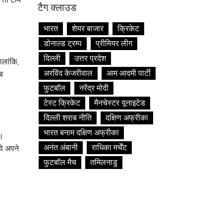
टैग क्लाउड
भारत
शेयर बाजार
क्रिकेट
डोनाल्ड ट्रम्प
प्रीमियर लीग
दिल्ली
उत्तर प्रदेश
ालांकि,
अरविंद केजरीवाल
आम आदमी पार्टी
ब
फुटबॉल
नरेंद्र मोदी
टेस्ट क्रिकेट
मैनचेस्टर यूनाइटेड
दिल्ली शराब नीति
दक्षिण अफ्रीका
भारत बनाम दक्षिण अफ्रीका
ा।
अनंत अंबानी
राधिका मर्चेंट
वे अपने
फुटबॉल मैच
तमिलनाडु