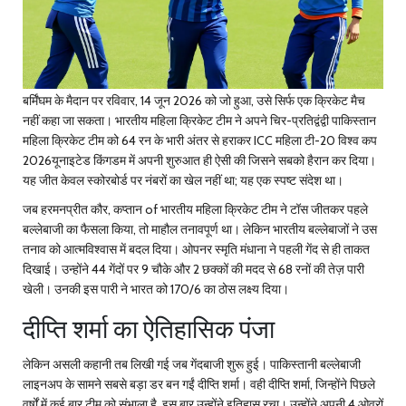
बर्मिंघम के मैदान पर रविवार, 14 जून 2026 को जो हुआ, उसे सिर्फ एक क्रिकेट मैच
नहीं कहा जा सकता।
भारतीय महिला क्रिकेट टीम
ने अपने चिर-प्रतिद्वंद्वी
पाकिस्तान
महिला क्रिकेट टीम
को 64 रन के भारी अंतर से हराकर
ICC महिला टी-20 विश्व कप
2026
यूनाइटेड किंगडम
में अपनी शुरुआत ही ऐसी की जिसने सबको हैरान कर दिया।
यह जीत केवल स्कोरबोर्ड पर नंबरों का खेल नहीं था; यह एक स्पष्ट संदेश था।
जब
हरमनप्रीत कौर
,
कप्तान
of
भारतीय महिला क्रिकेट टीम
ने टॉस जीतकर पहले
बल्लेबाजी का फैसला किया, तो माहौल तनावपूर्ण था। लेकिन भारतीय बल्लेबाजों ने उस
तनाव को आत्मविश्वास में बदल दिया। ओपनर
स्मृति मंधाना
ने पहली गेंद से ही ताकत
दिखाई। उन्होंने 44 गेंदों पर 9 चौके और 2 छक्कों की मदद से 68 रनों की तेज़ पारी
खेली। उनकी इस पारी ने भारत को 170/6 का ठोस लक्ष्य दिया।
दीप्ति शर्मा का ऐतिहासिक पंजा
लेकिन असली कहानी तब लिखी गई जब गेंदबाजी शुरू हुई। पाकिस्तानी बल्लेबाजी
लाइनअप के सामने सबसे बड़ा डर बन गईं
दीप्ति शर्मा
। वही दीप्ति शर्मा, जिन्होंने पिछले
वर्षों में कई बार टीम को संभाला है, इस बार उन्होंने इतिहास रचा। उन्होंने अपनी 4 ओवरों