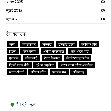
अगस्त 2025
(3)
जुलाई 2025
(3)
जून 2025
(3)
टैग क्लाउड
भारत
शेयर बाजार
क्रिकेट
डोनाल्ड ट्रम्प
प्रीमियर लीग
दिल्ली
उत्तर प्रदेश
अरविंद केजरीवाल
आम आदमी पार्टी
फुटबॉल
नरेंद्र मोदी
टेस्ट क्रिकेट
मैनचेस्टर यूनाइटेड
दिल्ली शराब नीति
दक्षिण अफ्रीका
भारत बनाम दक्षिण अफ्रीका
अनंत अंबानी
राधिका मर्चेंट
फुटबॉल मैच
तमिलनाडु