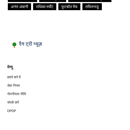
अनंत अंबानी
राधिका मर्चेंट
फुटबॉल मैच
तमिलनाडु
मेन्यू
हमारे बारे में
सेवा नियम
गोपनीयता नीति
संपर्क करें
DPDP