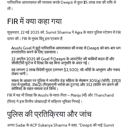
पारिवारिक आपातकाल की व्याख्या करके Deepti से कुल ₹25 लाख तक की राशि ले
ली।
FIR में क्या कहा गया
शुक्रवार, 22 मई 2025 को, Sumit Sharma ने
Agra
के सदर पुलिस स्टेशन में FIR
दायर की। FIR के मुख्य बिंदु इस प्रकार हैं:
Arushi Goel ने झूठे पारिवारिक आपातकाल की वजह से Deepti को बार‑बार धन
हस्तांतरित करने के लिए उकसाया।
22 अप्रैल 2025 को Goel ने Deepti के अपार्टमेंट की चाबियों बदल दीं और
सीसीटीवी फुटेज में दिखा कि वह बिना अनुमति के अंदर गई।
वह लगभग ₹2 लाख विदेशी मुद्रा (लगभग $2,500), सो‑चाँदी के आभूषण और नकद
लेकर भागी।
साक्ष्य के आधार पर पुलिस ने भारतीय दंड संहिता के सेक्शन 305(a) (चोरी), 331(3)
(घर में घुसपैठ), 316(2) (ग़ैरक़ानूनी भरोसे का टुटना) और 352 (शांति भंग करने की
कोशिश) के तहत मामला दर्ज किया।
FIR में यह भी लिखा कि Arushi के माता‑पिता –
Manju
(माँ) और
Thanchand
(पिता) ने इस वित्तीय धोखाधड़ी में सक्रिय भूमिका निभाई।
पुलिस की प्रतिक्रिया और जांच
अगरा Sadar के ACP
Sukanya Sharma
ने कहा, "Deepti की भाई Sumit