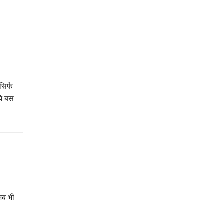
सिर्फ
झे बस
अब भी