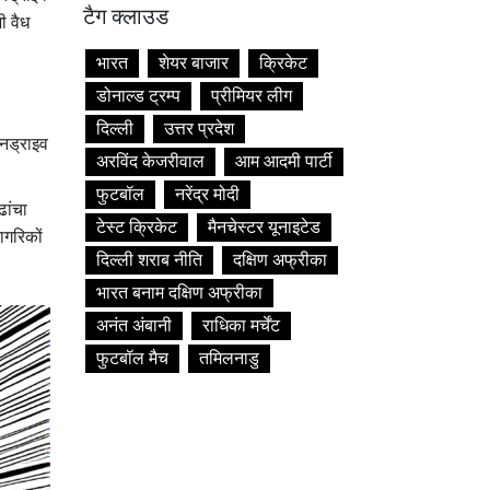
टैग क्लाउड
ी वैध
भारत
शेयर बाजार
क्रिकेट
डोनाल्ड ट्रम्प
प्रीमियर लीग
दिल्ली
उत्तर प्रदेश
नड्राइव
अरविंद केजरीवाल
आम आदमी पार्टी
फुटबॉल
नरेंद्र मोदी
ढांचा
टेस्ट क्रिकेट
मैनचेस्टर यूनाइटेड
ागरिकों
दिल्ली शराब नीति
दक्षिण अफ्रीका
भारत बनाम दक्षिण अफ्रीका
अनंत अंबानी
राधिका मर्चेंट
फुटबॉल मैच
तमिलनाडु