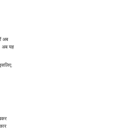
ें अब
ं। अब यह
 इसलिए,
िखकर
िकार