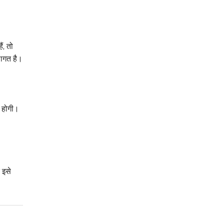
ं, तो
ागत है।
ी होगी।
 इसे