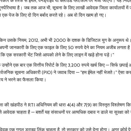
 सरकार
के तरफ से
ईमेल
,
पेनड्राइव
या क्लाउड प्लेटफॉर्म पर भेजी जाएगी। यह निर्द
परिभाषा है। जब तक आज भी, सूचना के लिए लाखों आवेदक जिला कार्यालयों में जा
बस एक पेज के लिए दो दिन बर्बाद करते रहे। अब वो दिन खत्म हो गए।
 लेकिन उसके नियम, 2012, अभी भी 2000 के दशक के डिजिटल युग के अनुरूप थे
को अपनी जानकारी के लिए एक फाइल के लिए 50 रुपये देने का नियम अजीब लगता ह
ि एक सरकारी भेंट जिसे आपको लेने के लिए लाइन में खड़े होना पड़े।"
न्होंने एक बार एक वित्तीय रिपोर्ट के लिए 3,200 रुपये खर्च किए — सिर्फ छपा
ो सार्वजनिक सूचना अधिकारी (PIO) ने जवाब दिया — "हम ईमेल नहीं भेजते।" ऐसा कर
यालय ने भरने का फैसला किया।
ला
की खंडपीठ ने RTI अधिनियम की धारा 4(4) और 7(9) का विस्तृत विश्लेषण क
े आवेदक चाहता है — बशर्ते यह संसाधनों पर अत्यधिक दबाव न डाले या सुरक्षा को ख
आवेदक एक गूगल ड्राइव लिंक चाहता है, तो सरकार को उसे देना होगा। अगर कोई पे