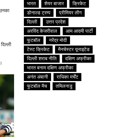
भारत
शेयर बाजार
क्रिकेट
" उनका
डोनाल्ड ट्रम्प
प्रीमियर लीग
दिल्ली
उत्तर प्रदेश
अरविंद केजरीवाल
आम आदमी पार्टी
फुटबॉल
नरेंद्र मोदी
 दिल्ली
टेस्ट क्रिकेट
मैनचेस्टर यूनाइटेड
दिल्ली शराब नीति
दक्षिण अफ्रीका
ा।
भारत बनाम दक्षिण अफ्रीका
अनंत अंबानी
राधिका मर्चेंट
फुटबॉल मैच
तमिलनाडु