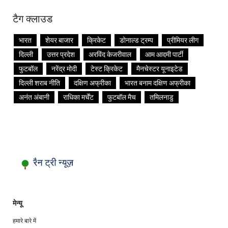
टैग क्लाउड
भारत
शेयर बाजार
क्रिकेट
डोनाल्ड ट्रम्प
प्रीमियर लीग
दिल्ली
उत्तर प्रदेश
अरविंद केजरीवाल
आम आदमी पार्टी
फुटबॉल
नरेंद्र मोदी
टेस्ट क्रिकेट
मैनचेस्टर यूनाइटेड
दिल्ली शराब नीति
दक्षिण अफ्रीका
भारत बनाम दक्षिण अफ्रीका
अनंत अंबानी
राधिका मर्चेंट
फुटबॉल मैच
तमिलनाडु
मेन्यू
हमारे बारे में